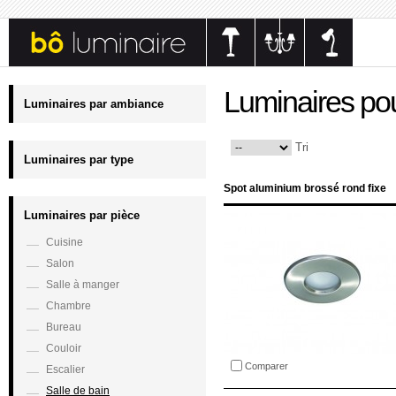
Luminaires pou
Luminaires par ambiance
Tri
Luminaires par type
Spot aluminium brossé rond fixe
Luminaires par pièce
Cuisine
Salon
Salle à manger
Chambre
Bureau
Couloir
Comparer
Escalier
Salle de bain