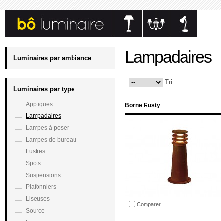
Lampadaires
Luminaires par ambiance
Tri
Luminaires par type
Appliques
Borne Rusty
Lampadaires
Lampes à poser
Lampes de bureau
Lustres
Spots
Suspensions
Plafonniers
Liseuses
Comparer
Source