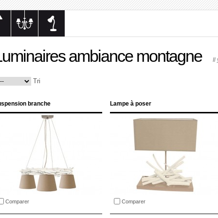
Luminaires ambiance montagne
Il
Tri
spension branche
Lampe à poser
Comparer
Comparer