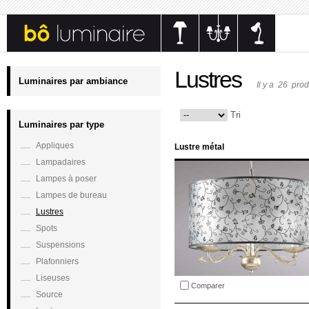
Lustres
Luminaires par ambiance
Il y a 26 prod
Tri
Luminaires par type
Appliques
Lustre métal
Lampadaires
Lampes à poser
Lampes de bureau
Lustres
Spots
Suspensions
Plafonniers
Liseuses
Comparer
Source