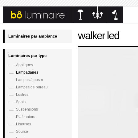
walker led
Luminaires par ambiance
Luminaires par type
Appliques
Lampadaires
Lampes à poser
Lampes de bureau
Lustres
Spots
Suspensions
Plafonniers
Liseuses
Source