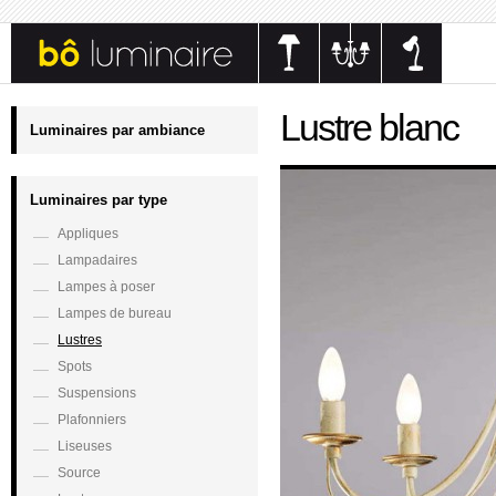
Lustre blanc
Luminaires par ambiance
Luminaires par type
Appliques
Lampadaires
Lampes à poser
Lampes de bureau
Lustres
Spots
Suspensions
Plafonniers
Liseuses
Source