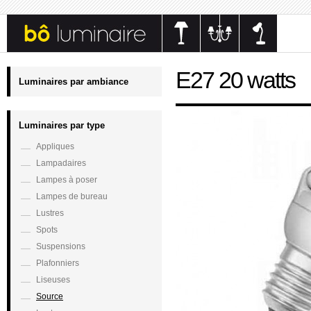
E27 20 watts
Luminaires par ambiance
Luminaires par type
Appliques
Lampadaires
Lampes à poser
Lampes de bureau
Lustres
Spots
Suspensions
Plafonniers
Liseuses
Source